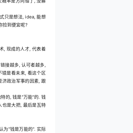
你捡到便宜呢?

不错是看未来, 看这个区
经济政治军事的因素, 跟
人也是大把, 最后是瓦特
为"钱是万能的". 实际