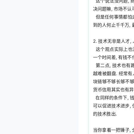
  这个说法没问题, 商业模式当然重要, 做产业做技术无非是解决问题, 赚钱. 赚不到钱, 大概率是方向错了, 没解
决问题嘛, 市场不认可
  但是任何事情都怕走到极端, 商业模式当然重要, 但是在信息越来越透明的今天, 商业模式只是想法, idea, 能想
到的人何止千千万, 
2. 技术无非是人才,
  这个观点实际上也没问题, 逻辑成立. 但是忽略了一个最大的变量, 就是时间. 现成的技术, 现成的人才, 代表着
一个时间差, 有钱不代
  第二点, 技术也有路线, 也有科技树, 也有生态系统. 就像区块链一样, 越早期的区块, 其链接越多, 认可者越多, 
越难被翻盘. 经常有
块链够不够长够不够厚
货币信用其实也有异曲
  在同样的条件下, 钱当然可以买到技术, 但是更多的情况是, 技术比钱重要, 因为技术是独特的, 钱是"万能"的. 钱
可以促进技术进步, 
的技术胜出.

当你拿着一把锤子, 