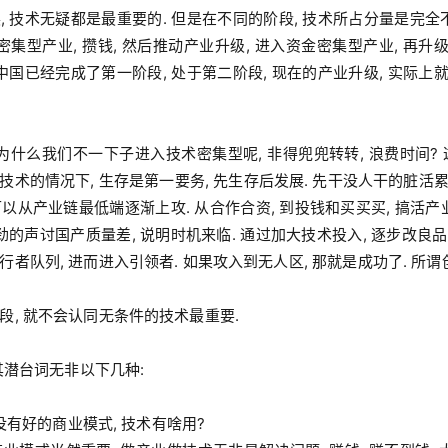
 技术无疑都是最重要的. 但是在不同的阶段, 技术所占分量是完全
密集型产业, 攒钱, 然后推动产业升级, 进入资金密集型产业, 再升级
中国已经完成了第一阶段, 处于第二阶段, 现在的产业升级, 实际
为什么我们不一下子进入技术密集型呢, 非得兜兜转转, 浪费时间? 
术的情况下, 生存是第一要务, 先生存后发展. 先干没人干的脏活累活
就可以从产业链最低端逐渐上攻. 从合作合资, 到投钱和买买买, 搞活产
劲的声讨国产质量差, 说明时机来临. 通过加大技术投入, 逐步改良品质
者队列, 进而进入引领者. 如果攻入到无人区, 那就是成功了. 所谓创
, 就不会认同无条件的技术最重要.

其潜台词无非以下几种:

 没有好的商业模式, 技术有啥用?
