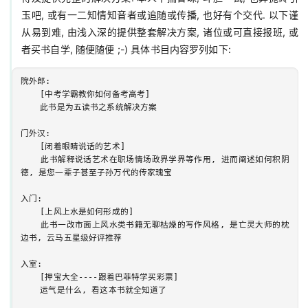
玉吧, 或有一二知情知音者或追随或传播, 也好有个交代. 以下谨
从易到难, 由浅入深的提供整套解决方案, 诸位或可直接报班, 或
院外郎:

    [中考学霸教你如何备考高考]

    此书是为五读书之系统解决方案

门外汉:

    [闭着眼睛说话的艺术]

    此书解释说话艺术在职场情场政界学界等作用, 进而阐述如何积阴
德, 是您一辈子甚至子孙万代的传家瑰宝

入门:

    [上风上水是如何形成的]

    此书一改市面上风水类书籍无聊枯燥的写作风格, 是亡灵大师的枕
边书, 云马五星级好评推荐

入室:

    [押宝大全----跟着巴菲特学买彩票]

    运气是什么, 看这本书就全知道了
