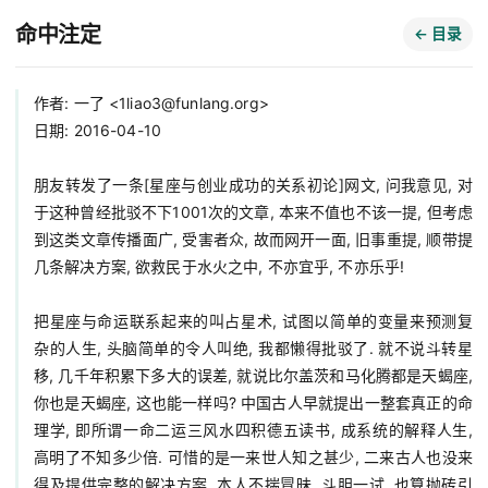
命中注定
← 目录
作者: 一了 <
1liao3@funlang.org
>

日期: 2016-04-10

朋友转发了一条[星座与创业成功的关系初论]网文, 问我意见, 对
于这种曾经批驳不下1001次的文章, 本来不值也不该一提, 但考虑
到这类文章传播面广, 受害者众, 故而网开一面, 旧事重提, 顺带提
几条解决方案, 欲救民于水火之中, 不亦宜乎, 不亦乐乎!

把星座与命运联系起来的叫占星术, 试图以简单的变量来预测复
杂的人生, 头脑简单的令人叫绝, 我都懒得批驳了. 就不说斗转星
移, 几千年积累下多大的误差, 就说比尔盖茨和马化腾都是天蝎座, 
你也是天蝎座, 这也能一样吗? 中国古人早就提出一整套真正的命
理学, 即所谓一命二运三风水四积德五读书, 成系统的解释人生, 
高明了不知多少倍. 可惜的是一来世人知之甚少, 二来古人也没来
得及提供完整的解决方案. 本人不揣冒昧, 斗胆一试, 也算抛砖引