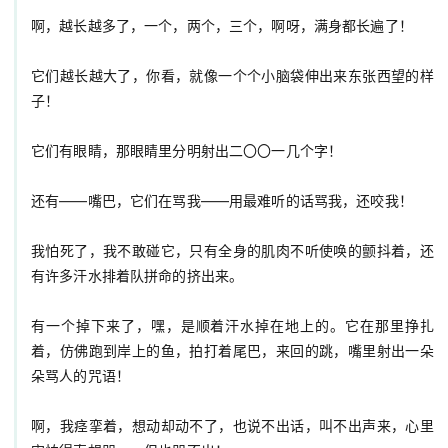
啊，越长越多了，一个，两个，三个，啊呀，满身都长遍了！

它们越长越大了，你看，就像一个个小脑袋伸出来东张西望的样
子！

它们有眼睛，那眼睛里分明射出二〇〇一几个字！

还有——嘴巴，它们在骂我——用最难听的话骂我，还咬我！

我怕死了，我不敢碰它，只有全身的肌肉不听使唤的颤抖着，还
有许多汗水排着队拼命的挤出来。

有一个掉下来了，嘿，是顺着汗水掉在地上的。它在那里挣扎
着，仿佛跑到岸上的鱼，拍打着尾巴，来回的跳，嘴里射出一朵
朵骂人的咒语！

啊，我痉挛着，想动却动不了，也说不出话，叫不出声来，心里