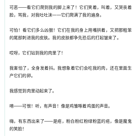
可恶——看它们爬到我的脚上来了！它们笑着，叫着，又哭丧着
脸，骂我，对我吐吐沫——它们爬满了我的遍身。

可怕！看它们多么凶狠！它们在我的身上用嘴拱着，又把那粗笨
的尾部刺进我的皮肤。我的皮肤都争先恐后的打起皱来了。

哎呀，它们钻到我的肉里了！

我害怕了，全身发着抖。我想象着它们会吃我的肉，还在里面生
产它们的卵。

我感觉到肉里动起来了。

唷——可恨！听，有声音！像是鸡雏啄着鸡蛋的声音。

嗨，有东西出来了——是疮，粉白粉红粉绿粉蓝的疮，像是魔鬼
的笑脸！
